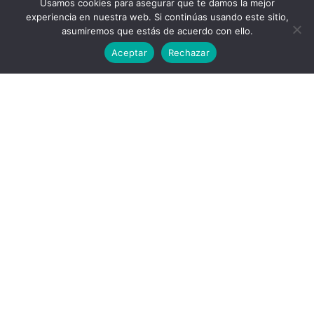
Usamos cookies para asegurar que te damos la mejor
SEGUIR CUMPLIENDO
experiencia en nuestra web. Si continúas usando este sitio,
OBJETIVOS
asumiremos que estás de acuerdo con ello.
Aceptar
Rechazar
COLABORA ⟶