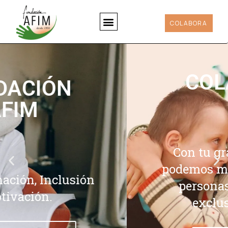
COLABORA
COLABORA
Con tu granito de arena
podemos mejorar la vida de
personas en riesgo de
exclusión social.